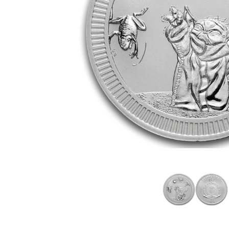
TVA
Parrainez vos
amis