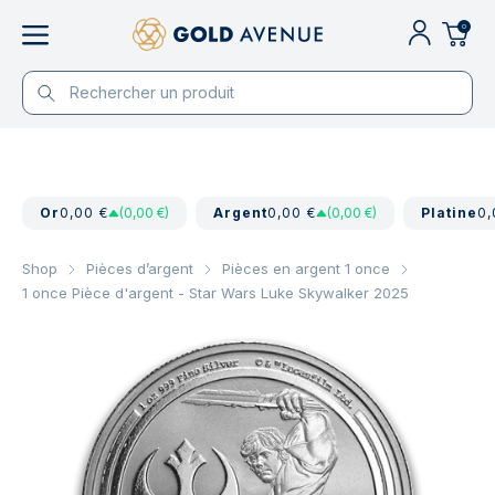
0
Or
0,00 €
(0,00 €)
Argent
0,00 €
(0,00 €)
Platine
0,
Shop
Pièces d’argent
Pièces en argent 1 once
1 once Pièce d'argent - Star Wars Luke Skywalker 2025