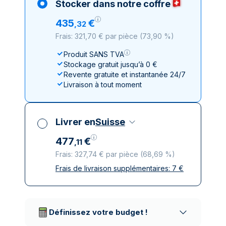
Stocker dans notre coffre
435
€
,
32
Frais: 321,70 € par pièce
(
73,90 %
)
Produit SANS TVA
Stockage gratuit jusqu’à 0 €
Revente gratuite et instantanée 24/7
Livraison à tout moment
Livrer en
Suisse
477
€
,
11
Frais: 327,74 € par pièce
(
68,69 %
)
Frais de livraison supplémentaires:
7
€
Toutes taxes comprises
Livraison assurée et discrète
Prestataires de livraison réputés
Définissez votre budget !