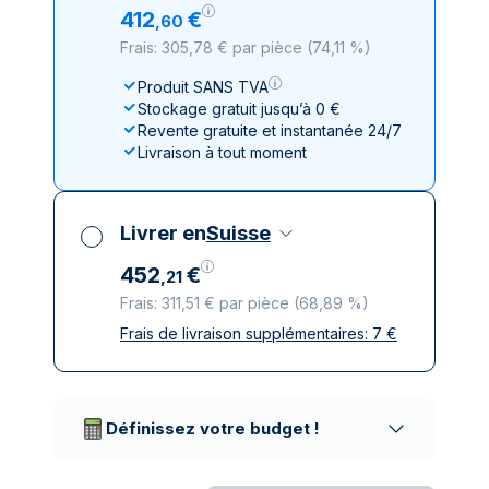
412
€
,
60
Frais: 305,78 € par pièce
(
74,11 %
)
Produit SANS TVA
Stockage gratuit jusqu’à 0 €
Revente gratuite et instantanée 24/7
Livraison à tout moment
Livrer en
Suisse
452
€
,
21
Frais: 311,51 € par pièce
(
68,89 %
)
Frais de livraison supplémentaires:
7
€
Toutes taxes comprises
Livraison assurée et discrète
Prestataires de livraison réputés
Définissez votre budget !