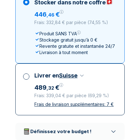
Stocker dans notre coffre
446
€
,
46
Frais: 332,84 € par pièce
(
74,55 %
)
Produit SANS TVA
Stockage gratuit jusqu’à 0 €
Revente gratuite et instantanée 24/7
Livraison à tout moment
Livrer en
Suisse
489
€
,
32
Frais: 339,04 € par pièce
(
69,29 %
)
Frais de livraison supplémentaires:
7
€
Toutes taxes comprises
Livraison assurée et discrète
Prestataires de livraison réputés
Définissez votre budget !