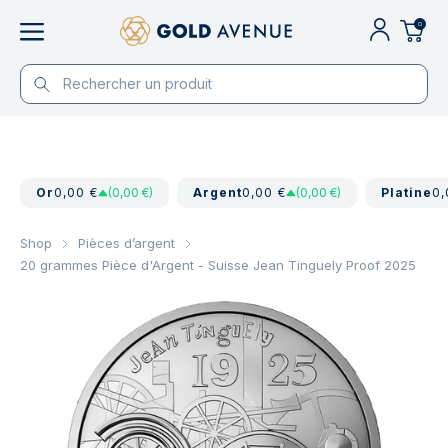
0
Or
0,00 €
(0,00 €)
Argent
0,00 €
(0,00 €)
Platine
0,
Shop
Pièces d’argent
20 grammes Pièce d'Argent - Suisse Jean Tinguely Proof 2025