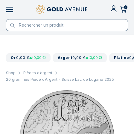
0
Or
0,00 €
(0,00 €)
Argent
0,00 €
(0,00 €)
Platine
0,
Shop
Pièces d’argent
20 grammes Pièce d’Argent - Suisse Lac de Lugano 2025