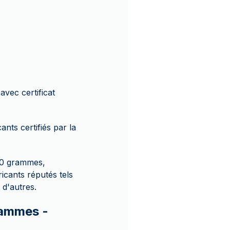
vec certificat
nts certifiés par la
50 grammes,
ricants réputés tels
d'autres.
rammes -