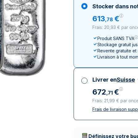
100 grammes
15 kg
Lunar
Maple Leaf
Monn
Mon
Stocker dans not
250 grammes
Maple Leaf
Panda
613
€
,
78
1 kg
Napoléon
Philharmonique
Frais: 20,93 € par onc
Panda
Philharmonique
Produit SANS TVA
Stockage gratuit ju
Souverain
Revente gratuite et
Vreneli
Livraison à tout mo
Livrer en
Suisse
672
€
,
71
Frais: 21,99 € par onc
Frais de livraison sup
Toutes taxes compr
Livraison assurée et
Prestataires de livr
Définissez votre bu