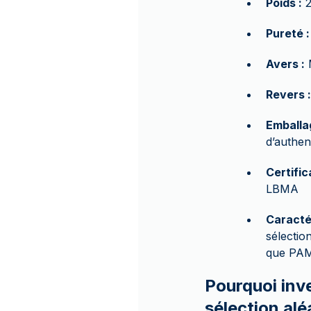
Poids :
2
Pureté :
Avers :
M
Revers :
Emballa
d’authent
Certific
LBMA
Caracté
sélectio
que PAMP
Pourquoi inv
sélection alé