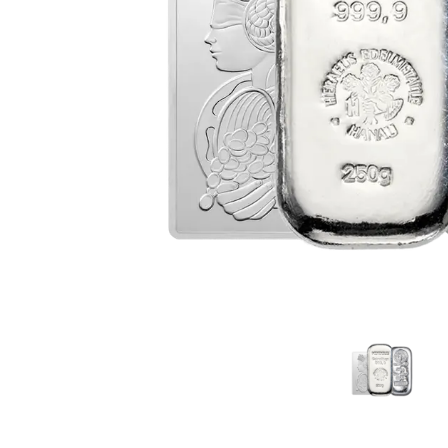
TVA
Parrainez vos
amis