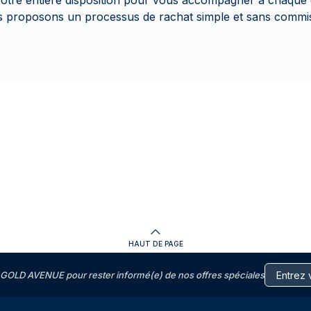
à votre entière disposition pour vous accompagner à chaque
us proposons un processus de rachat simple et sans commi
HAUT DE PAGE
GOLD AVENUE pour rester informé(e) de nos offres spéciales