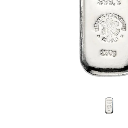
TVA
Parrainez vos
amis