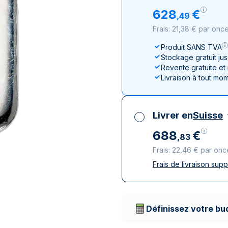
100 grammes
15 kg
Lunar
Maple Leaf
Monn
Mon
628
€
,
49
250 grammes
Maple Leaf
Panda
Frais: 21,38 € par onc
1 kg
Napoléon
Philharmonique
Produit SANS TVA
Panda
Stockage gratuit ju
Philharmonique
Revente gratuite et
Livraison à tout mo
Souverain
Vreneli
Livrer en
Suisse
688
€
,
83
Frais: 22,46 € par onc
Frais de livraison sup
Toutes taxes compr
Livraison assurée et
Prestataires de livr
Définissez votre bu