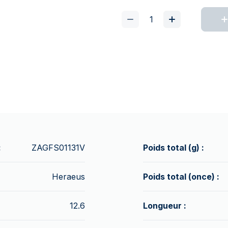
:
ZAGFS01131V
Poids total (g) :
Heraeus
Poids total (once) :
12.6
Longueur :