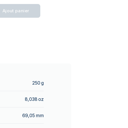
Ajout panier
250 g
8,038 oz
69,05 mm