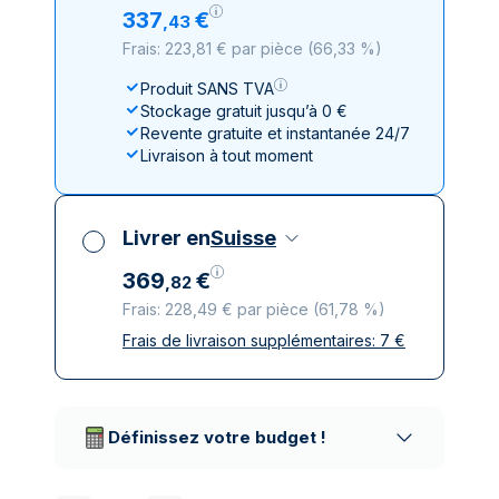
337
€
,
43
Frais: 223,81 € par pièce
(
66,33 %
)
Produit SANS TVA
Stockage gratuit jusqu’à 0 €
Revente gratuite et instantanée 24/7
Livraison à tout moment
Livrer en
Suisse
369
€
,
82
Frais: 228,49 € par pièce
(
61,78 %
)
Frais de livraison supplémentaires:
7
€
Toutes taxes comprises
Livraison assurée et discrète
Prestataires de livraison réputés
Définissez votre budget !