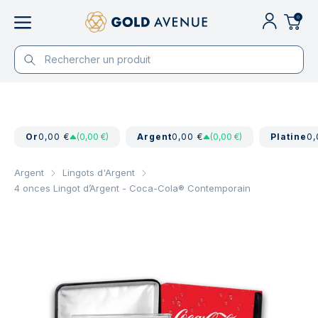
0
Or
0,00 €
(0,00 €)
Argent
0,00 €
(0,00 €)
Platine
0,
Argent
Lingots d'Argent
4 onces Lingot d’Argent - Coca-Cola® Contemporain