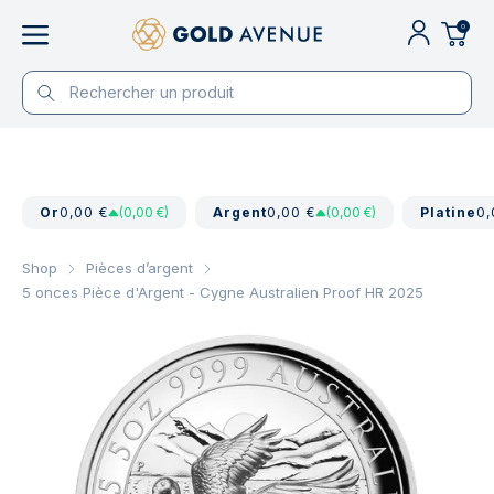
0
Or
0,00 €
(0,00 €)
Argent
0,00 €
(0,00 €)
Platine
0,
Shop
Pièces d’argent
5 onces Pièce d'Argent - Cygne Australien Proof HR 2025