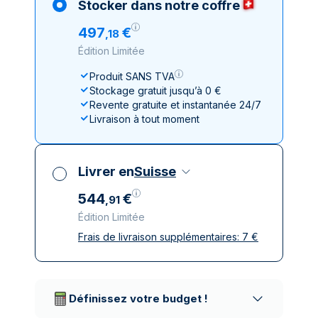
Stocker dans notre coffre
497
€
,
18
Édition Limitée
Produit SANS TVA
Stockage gratuit jusqu’à 0 €
Revente gratuite et instantanée 24/7
Livraison à tout moment
Livrer en
Suisse
544
€
,
91
Édition Limitée
Frais de livraison supplémentaires:
7
€
Toutes taxes comprises
Livraison assurée et discrète
Prestataires de livraison réputés
Définissez votre budget !