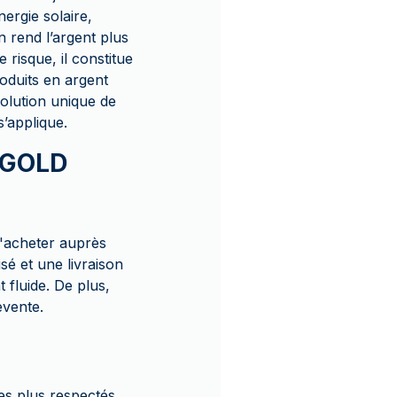
nergie solaire,
 rend l’argent plus
 risque, il constitue
oduits en argent
lution unique de
’applique.
c GOLD
'acheter auprès
é et une livraison
 fluide. De plus,
evente.
es plus respectés