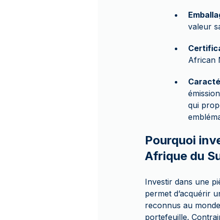
Emballa
valeur s
Certific
African 
Caracté
émission
qui prop
embléma
Pourquoi inv
Afrique du S
Investir dans une p
permet d’acquérir un
reconnus au monde. L
portefeuille. Contrai