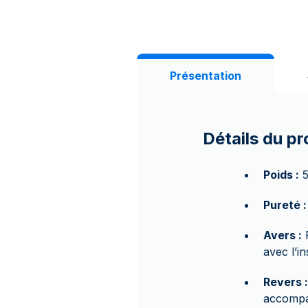
Présentation
Détails du pr
Poids :
5
Pureté :
Avers :
R
avec l’in
Revers :
accompag