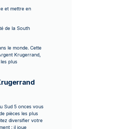
e et mettre en
té de la South
ans le monde. Cette
 Argent Krugerrand,
les plus
 Krugerrand
du Sud 5 onces vous
de pièces les plus
ez diversifier votre
ment : il joue