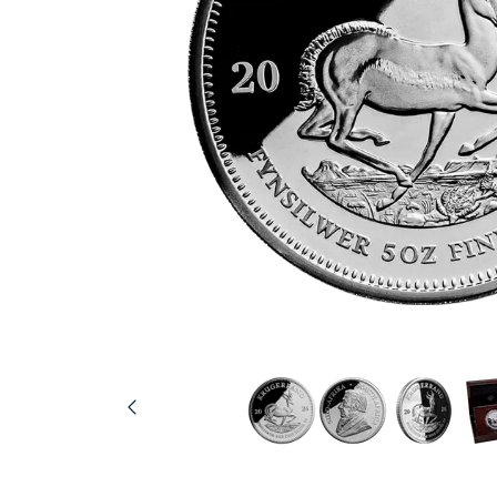
TVA
Parrainez vos
amis