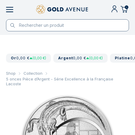
0
Or
0,00 €
(0,00 €)
Argent
0,00 €
(0,00 €)
Platine
0,
Shop
Collection
5 onces Pièce d’Argent - Série Excellence à la Française
Lacoste