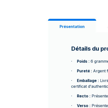
Présentation
Détails du pr
·
Poids
: 6 gramme
·
Pureté
: Argent 
·
Emballage
: Liv
certificat d'authenti
·
Recto
: Présente
·
Verso
: Présente 