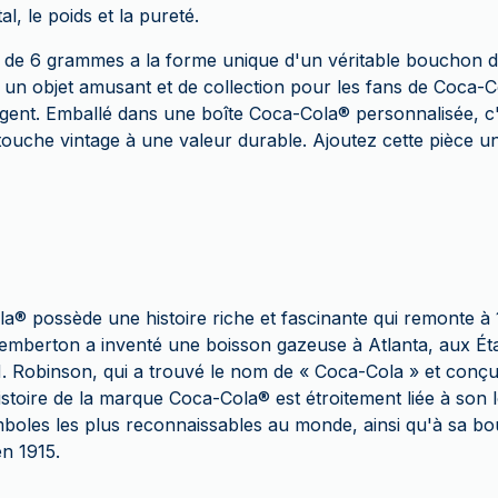
l, le poids et la pureté.
t de 6 grammes a la forme unique d'un véritable bouchon d
it un objet amusant et de collection pour les fans de Coca-C
rgent. Emballé dans une boîte Coca-Cola
®
personnalisée, c
e touche vintage à une valeur durable. Ajoutez cette pièce u
la
®
possède une histoire riche et fascinante qui remonte à
berton a inventé une boisson gazeuse à Atlanta, aux État
 Robinson, qui a trouvé le nom de « Coca-Cola » et conçu 
histoire de la marque Coca-Cola
®
est étroitement liée à son
boles les plus reconnaissables au monde, ainsi qu'à sa bou
 en 1915.