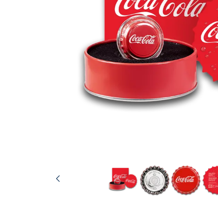
TVA
Parrainez vos
amis