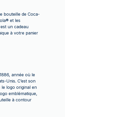
e bouteille de Coca-
ola
®
et les
'est un cadeau
nique à votre panier
 1886, année où le
s-Unis. C’est son
le logo original en
 logo emblématique,
teille à contour