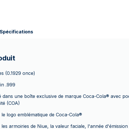
Spécifications
oduit
s (0.1929 once)
fin .999
ré dans une boîte exclusive de marque Coca-Cola
®
avec poc
cité (COA)
 le logo emblématique de Coca-Cola
®
les armoiries de Niue, la valeur faciale, l'année d'émission