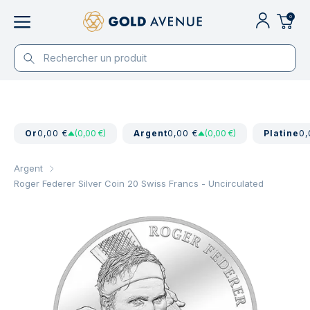
0
Or
0,00 €
(0,00 €)
Argent
0,00 €
(0,00 €)
Platine
0,
Argent
Roger Federer Silver Coin 20 Swiss Francs - Uncirculated