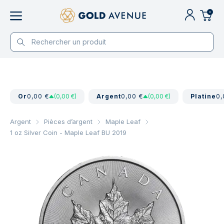
0
Or
0,00 €
(0,00 €)
Argent
0,00 €
(0,00 €)
Platine
0,
Argent
Pièces d’argent
Maple Leaf
1 oz Silver Coin - Maple Leaf BU 2019