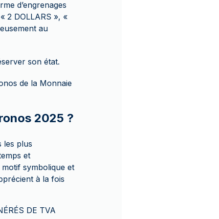
forme d’engrenages
ns « 2 DOLLARS », «
nieusement au
server son état.
ronos de la Monnaie
hronos 2025 ?
 les plus
temps et
 motif symbolique et
précient à la fois
XONÉRÉS DE TVA