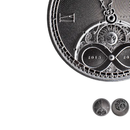
TVA
Parrainez vos
amis