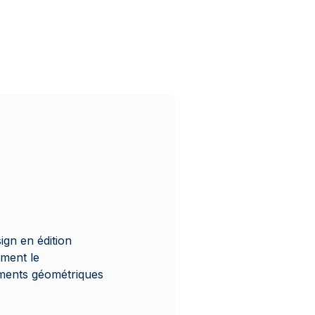
ign en édition
iment le
éments géométriques