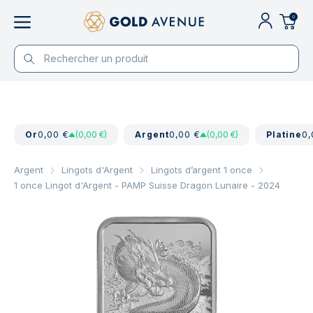
0
Or
0,00 €
(0,00 €)
Argent
0,00 €
(0,00 €)
Platine
0,
Argent
Lingots d'Argent
Lingots d’argent 1 once
1 once Lingot d'Argent - PAMP Suisse Dragon Lunaire - 2024