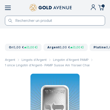
0
Or
0,00 €
(0,00 €)
Argent
0,00 €
(0,00 €)
Platine
0,
Argent
Lingots d'Argent
Lingotin d'Argent PAMP
1 once Lingotin d'Argent- PAMP Suisse Am Yisrael Chai