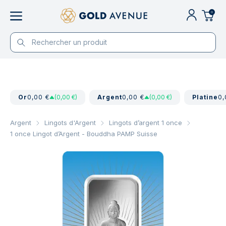
0
Or
0,00 €
(0,00 €)
Argent
0,00 €
(0,00 €)
Platine
0,
Argent
Lingots d'Argent
Lingots d’argent 1 once
1 once Lingot d’Argent - Bouddha PAMP Suisse