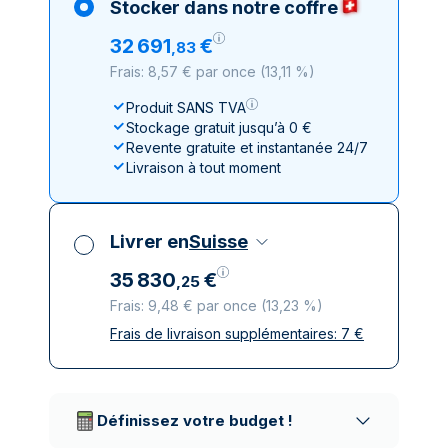
Stocker dans notre coffre
32
691
€
,
83
Frais: 8,57 € par once
(
13,11 %
)
Produit SANS TVA
Stockage gratuit jusqu’à 0 €
Revente gratuite et instantanée 24/7
Livraison à tout moment
Livrer en
Suisse
35
830
€
,
25
Frais: 9,48 € par once
(
13,23 %
)
Frais de livraison supplémentaires:
7
€
Toutes taxes comprises
Livraison assurée et discrète
Prestataires de livraison réputés
Définissez votre budget !