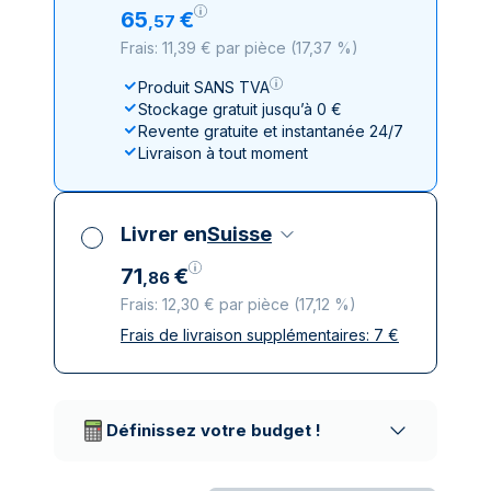
65
€
,
57
Frais: 11,39 € par pièce
(
17,37 %
)
Produit SANS TVA
Stockage gratuit jusqu’à 0 €
Revente gratuite et instantanée 24/7
Livraison à tout moment
Livrer en
Suisse
71
€
,
86
Frais: 12,30 € par pièce
(
17,12 %
)
Frais de livraison supplémentaires:
7
€
Toutes taxes comprises
Livraison assurée et discrète
Prestataires de livraison réputés
Définissez votre budget !