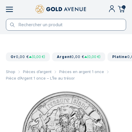
0
Or
0,00 €
(0,00 €)
Argent
0,00 €
(0,00 €)
Platine
0,
Shop
Pièces d’argent
Pièces en argent 1 once
Pièce d’Argent 1 once – L’Île au trésor