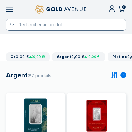
0
Or
0,00 €
(0,00 €)
Argent
0,00 €
(0,00 €)
Platine
0,
Argent
2
(87 produits)