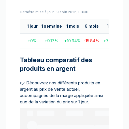
Dernière mise à jour : 9 août 2026, 03:00
1 jour
1 semaine
1 mois
6 mois
1 an
5 
+
0
%
+
9.17
%
+
10.94
%
-15.84
%
+
72.2
%
+
17
Tableau comparatif des
produits en argent
👉
Découvrez nos différents produits en
argent au prix de vente actuel,
accompagnés de la marge appliquée ainsi
que de la variation du prix sur 1 jour.