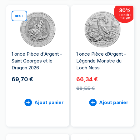
30
%
de notre
BEST
marge
1 once Pièce d'Argent -
1 once Pièce d’Argent -
Saint Georges et le
Légende Monstre du
Dragon 2026
Loch Ness
69,70 €
66,34 €
69,55 €
Ajout panier
Ajout panier