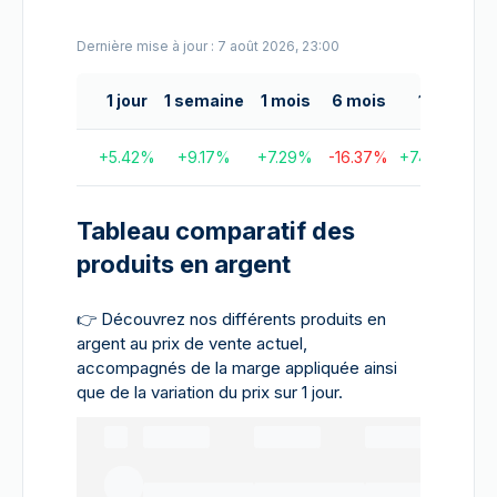
Dernière mise à jour : 7 août 2026, 23:00
1 jour
1 semaine
1 mois
6 mois
1 an
+
5.42
%
+
9.17
%
+
7.29
%
-16.37
%
+
74.75
%
+
1
Tableau comparatif des
produits en argent
👉
Découvrez nos différents produits en
argent au prix de vente actuel,
accompagnés de la marge appliquée ainsi
que de la variation du prix sur 1 jour.