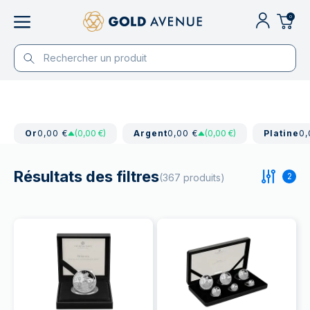
0
Or
0,00 €
(0,00 €)
Argent
0,00 €
(0,00 €)
Platine
0,
Résultats des filtres
2
(367 produits)