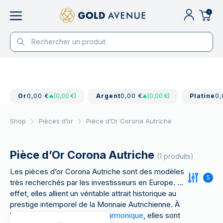
0
Or
0,00 €
(0,00 €)
Argent
0,00 €
(0,00 €)
Platine
0,
Shop
Pièces d’or
Pièce d’Or Corona Autriche
Pièce d’Or Corona Autriche
(1 produits)
Les pièces d’or Corona Autriche sont des modèles
5
très recherchés par les investisseurs en Europe. En
effet, elles allient un véritable attrait historique au
prestige intemporel de la Monnaie Autrichienne. À
l’image des
pièces d’or Philharmonique
, elles sont