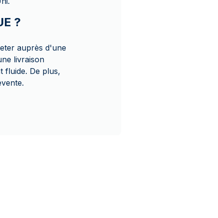
ni.
UE ?
eter auprès d'une
ne livraison
 fluide. De plus,
evente.