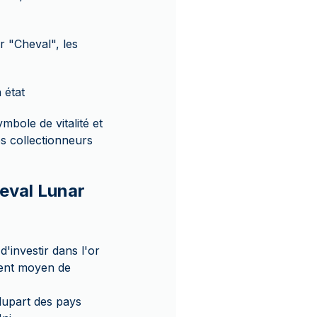
r "Cheval", les
 état
bole de vitalité et
les collectionneurs
heval Lunar
'investir dans l'or
llent moyen de
lupart des pays