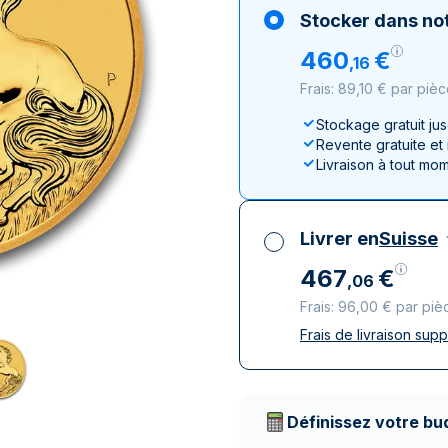
100 grammes
15 kg
Lunar
Maple Leaf
Monn
Mon
Stocker dans not
250 grammes
Maple Leaf
Panda
460
€
,
16
1 kg
Napoléon
Philharmonique
Frais: 89,10 € par piè
Panda
Philharmonique
Stockage gratuit ju
Revente gratuite et
Souverain
Livraison à tout mo
Vreneli
Livrer en
Suisse
467
€
,
06
Frais: 96,00 € par piè
Frais de livraison sup
Toutes taxes compr
Livraison assurée et
Prestataires de livr
Définissez votre bu