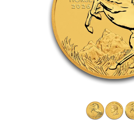
TVA
Parrainez vos
amis