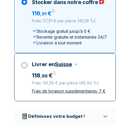
Stocker dans notre coffre
116
€
,
91
Frais: 57,51 € par pièce
(
49,19 %
)
Stockage gratuit jusqu’à 0 €
Revente gratuite et instantanée 24/7
Livraison à tout moment
Livrer en
Suisse
118
€
,
66
Frais: 59,26 € par pièce
(
49,94 %
)
Frais de livraison supplémentaires:
7
€
Toutes taxes comprises
Livraison assurée et discrète
Prestataires de livraison réputés
Définissez votre budget !