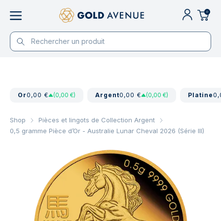
0
Or
0,00 €
(0,00 €)
Argent
0,00 €
(0,00 €)
Platine
0,
Shop
Pièces et lingots de Collection Argent
0,5 gramme Pièce d’Or - Australie Lunar Cheval 2026 (Série III)