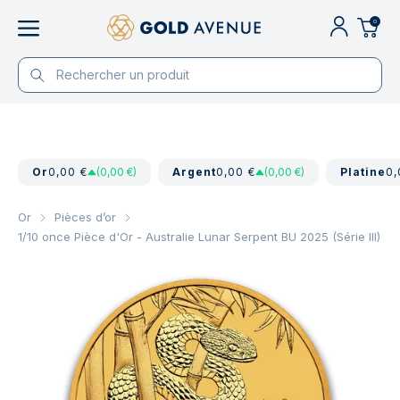
0
Or
0,00 €
(0,00 €)
Argent
0,00 €
(0,00 €)
Platine
0,
Or
Pièces d’or
1/10 once Pièce d'Or - Australie Lunar Serpent BU 2025 (Série III)