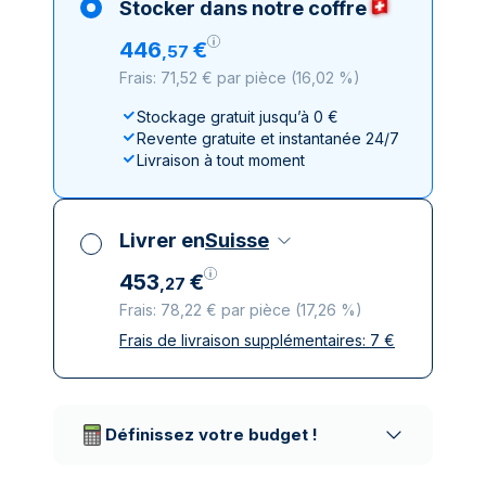
Stocker dans notre coffre
446
€
,
57
Frais: 71,52 € par pièce
(
16,02 %
)
Stockage gratuit jusqu’à 0 €
Revente gratuite et instantanée 24/7
Livraison à tout moment
Livrer en
Suisse
453
€
,
27
Frais: 78,22 € par pièce
(
17,26 %
)
Frais de livraison supplémentaires:
7
€
Toutes taxes comprises
Livraison assurée et discrète
Prestataires de livraison réputés
Définissez votre budget !