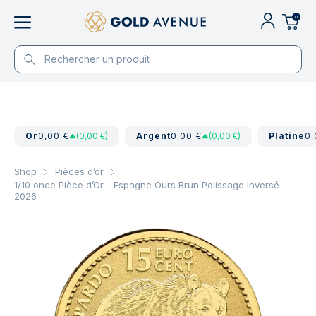
0
Or
0,00 €
(0,00 €)
Argent
0,00 €
(0,00 €)
Platine
0,
Shop
Pièces d’or
1/10 once Pièce d’Or - Espagne Ours Brun Polissage Inversé
2026