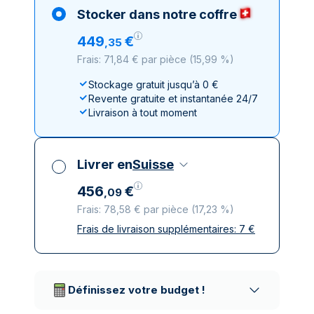
Stocker dans notre coffre
449
€
,
35
Frais: 71,84 € par pièce
(
15,99 %
)
Stockage gratuit jusqu’à 0 €
Revente gratuite et instantanée 24/7
Livraison à tout moment
Livrer en
Suisse
456
€
,
09
Frais: 78,58 € par pièce
(
17,23 %
)
Frais de livraison supplémentaires:
7
€
Toutes taxes comprises
Livraison assurée et discrète
Prestataires de livraison réputés
Définissez votre budget !