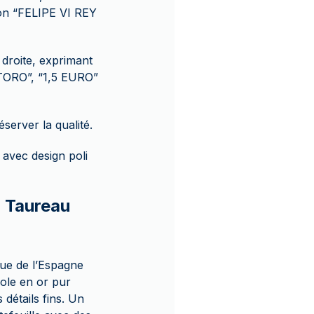
ion “FELIPE VI REY
droite, exprimant
 “TORO”, “1,5 EURO”
server la qualité.
 avec design poli
- Taureau
que de l’Espagne
ole en or pur
 détails fins. Un