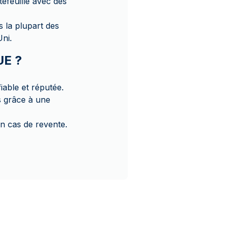
tefeuille avec des
 la plupart des
Uni.
UE ?
able et réputée.
s grâce à une
n cas de revente.