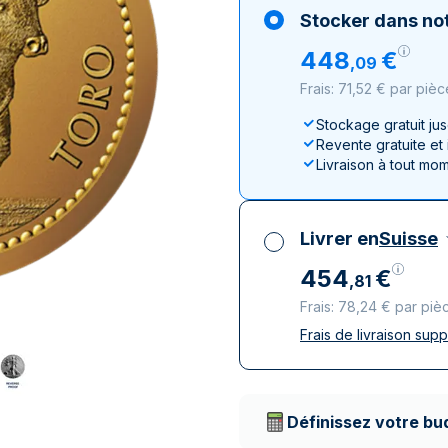
100 grammes
15 kg
Lunar
Maple Leaf
Monn
Mon
Stocker dans not
250 grammes
Maple Leaf
Panda
448
€
,
09
1 kg
Napoléon
Philharmonique
Frais: 71,52 € par pièc
Panda
Philharmonique
Stockage gratuit ju
Revente gratuite et
Souverain
Livraison à tout mo
Vreneli
Livrer en
Suisse
454
€
,
81
Frais: 78,24 € par piè
Frais de livraison sup
Toutes taxes compr
Livraison assurée et
Prestataires de livr
Définissez votre bu