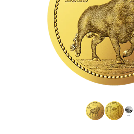
TVA
Parrainez vos
amis