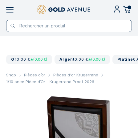
0
Or
0,00 €
(0,00 €)
Argent
0,00 €
(0,00 €)
Platine
0,
Shop
Pièces d’or
Pièces d'or Krugerrand
1/10 once Pièce d’Or - Krugerrand Proof 2026