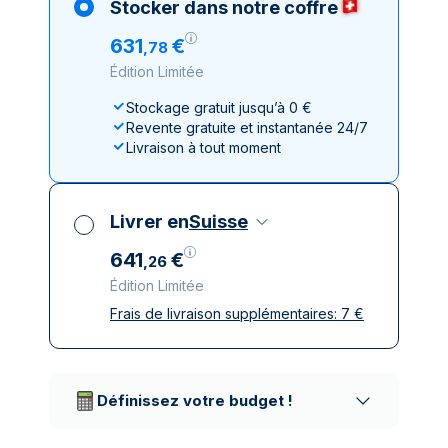
Stocker dans notre coffre
631
€
,
78
Édition Limitée
Stockage gratuit jusqu’à 0 €
Revente gratuite et instantanée 24/7
Livraison à tout moment
Livrer en
Suisse
641
€
,
26
Édition Limitée
Frais de livraison supplémentaires:
7
€
Toutes taxes comprises
Livraison assurée et discrète
Prestataires de livraison réputés
Définissez votre budget !