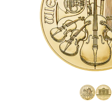
TVA
Parrainez vos
amis