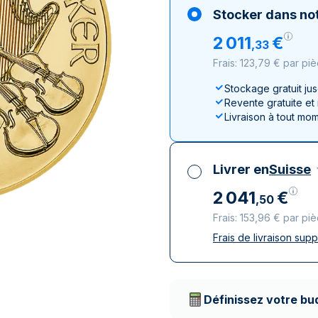
100 grammes
15 kg
Lunar
Maple Leaf
Monn
Mon
Stocker dans not
250 grammes
Maple Leaf
Panda
2
011
€
,
33
1 kg
Napoléon
Philharmonique
Frais: 123,79 € par pi
Panda
Philharmonique
Stockage gratuit ju
Revente gratuite et
Souverain
Livraison à tout mo
Vreneli
Livrer en
Suisse
2
041
€
,
50
Frais: 153,96 € par pi
Frais de livraison sup
Toutes taxes compr
Livraison assurée et
Prestataires de livr
Définissez votre bu