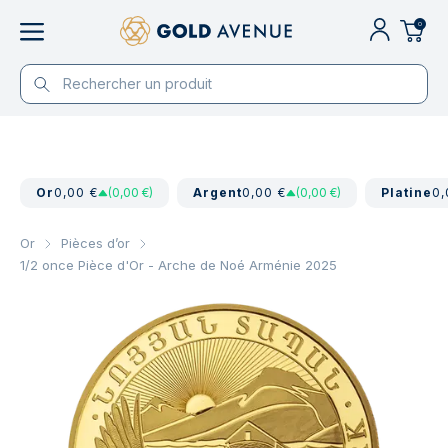
0
Or
0,00 €
(0,00 €)
Argent
0,00 €
(0,00 €)
Platine
0,
Or
Pièces d’or
1/2 once Pièce d'Or - Arche de Noé Arménie 2025