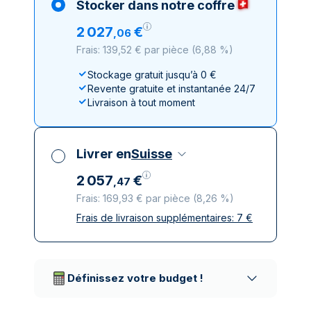
Stocker dans notre coffre
2
027
€
,
06
Frais: 139,52 € par pièce
(
6,88 %
)
Stockage gratuit jusqu’à 0 €
Revente gratuite et instantanée 24/7
Livraison à tout moment
Livrer en
Suisse
2
057
€
,
47
Frais: 169,93 € par pièce
(
8,26 %
)
Frais de livraison supplémentaires:
7
€
Toutes taxes comprises
Livraison assurée et discrète
Prestataires de livraison réputés
Définissez votre budget !