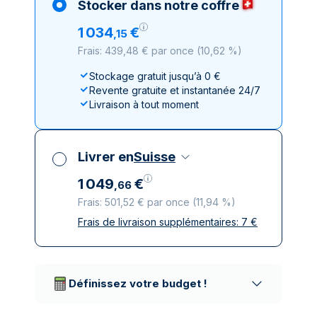
Stocker dans notre coffre
1
034
€
,
15
Frais: 439,48 € par once
(
10,62 %
)
Stockage gratuit jusqu’à 0 €
Revente gratuite et instantanée 24/7
Livraison à tout moment
Livrer en
Suisse
1
049
€
,
66
Frais: 501,52 € par once
(
11,94 %
)
Frais de livraison supplémentaires:
7
€
Toutes taxes comprises
Livraison assurée et discrète
Prestataires de livraison réputés
Définissez votre budget !