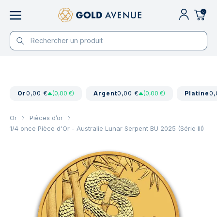
0
Or
0,00 €
(0,00 €)
Argent
0,00 €
(0,00 €)
Platine
0,
Or
Pièces d’or
1/4 once Pièce d'Or - Australie Lunar Serpent BU 2025 (Série III)