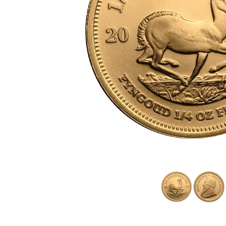
TVA
Parrainez vos
amis