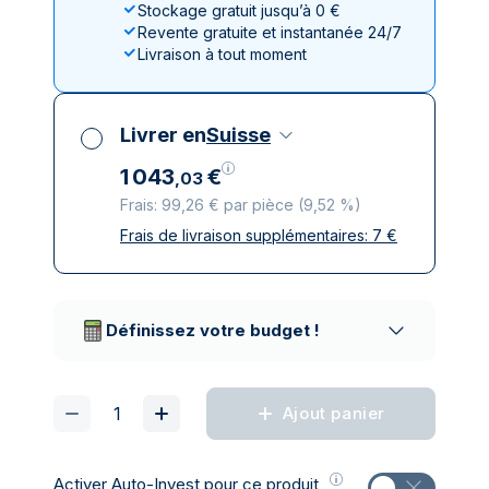
Stockage gratuit jusqu’à 0 €
Revente gratuite et instantanée 24/7
Livraison à tout moment
Livrer en
Suisse
1
043
€
,
03
Frais: 99,26 € par pièce
(
9,52 %
)
Frais de livraison supplémentaires:
7
€
Toutes taxes comprises
Livraison assurée et discrète
Prestataires de livraison réputés
Définissez votre budget !
Ajout panier
Activer
Auto-Invest pour ce produit