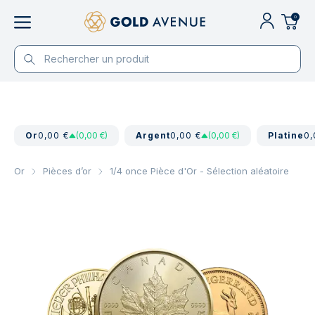
0
Or
0,00 €
(0,00 €)
Argent
0,00 €
(0,00 €)
Platine
0,
Or
Pièces d’or
1/4 once Pièce d'Or - Sélection aléatoire