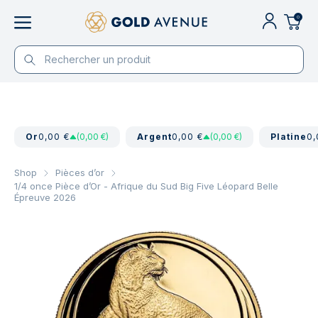
0
Or
0,00 €
(0,00 €)
Argent
0,00 €
(0,00 €)
Platine
0,
Shop
Pièces d’or
1/4 once Pièce d’Or - Afrique du Sud Big Five Léopard Belle
Épreuve 2026