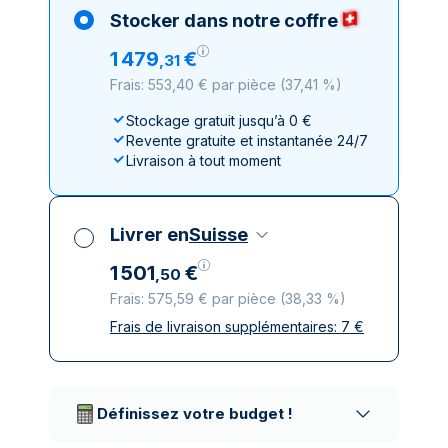
Stocker dans notre coffre
1
479
€
,
31
Frais: 553,40 € par pièce
(
37,41 %
)
Stockage gratuit jusqu’à 0 €
Revente gratuite et instantanée 24/7
Livraison à tout moment
Livrer en
Suisse
1
501
€
,
50
Frais: 575,59 € par pièce
(
38,33 %
)
Frais de livraison supplémentaires:
7
€
Toutes taxes comprises
Livraison assurée et discrète
Prestataires de livraison réputés
Définissez votre budget !