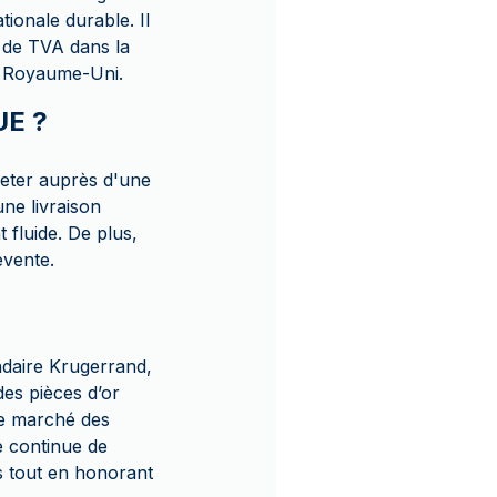
ionale durable. Il
n de TVA dans la
le Royaume-Uni.
UE ?
eter auprès d'une
ne livraison
 fluide. De plus,
evente.
ndaire Krugerrand,
des pièces d’or
le marché des
e continue de
s tout en honorant