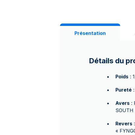
Présentation
Détails du pr
Poids
: 
Pureté
:
Avers
: 
SOUTH AF
Revers
:
« FYNGOU