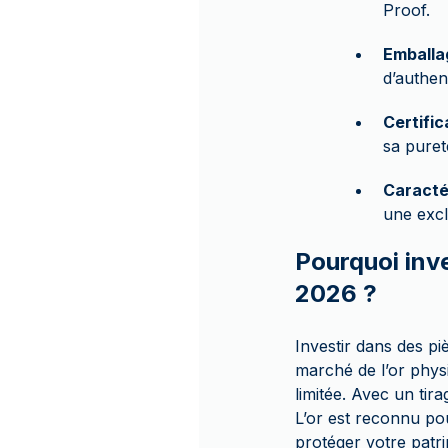
Proof.
Emballa
d’authent
Certific
sa puret
Caracté
une excl
Pourquoi inve
2026 ?
Investir dans des p
marché de l’or physiq
limitée. Avec un tira
L’or est reconnu pou
protéger votre patri