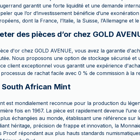
errand garantit une forte liquidité et une demande internat
peler que l’or d’investissement bénéficie d’une exonératio
opéens, dont la France, l’Italie, la Suisse, l’Allemagne et 
eter des pièces d’or chez GOLD AVEN
pièce d'or chez GOLD AVENUE, vous avez la garantie d'ach
putée. Nous proposons une option de stockage sécurisé et u
ce client exceptionnel vous garantit une expérience d'achat
rocessus de rachat facile avec 0 % de commission à la r
a South African Mint
nt est mondialement reconnue pour la production du lége
emière fois en 1967. La pièce est rapidement devenue l’une 
s plus échangées au monde, établissant une référence sur 
iant héritage, précision de frappe et innovation, la Monnai
ns Proof répondant aux plus hauts standards numismatique