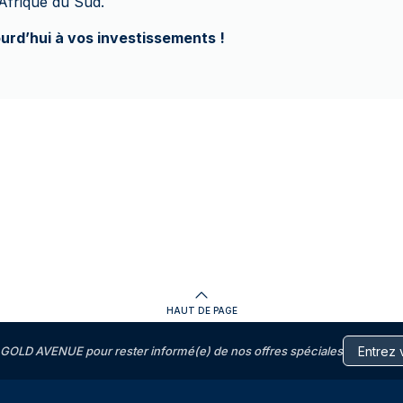
l’Afrique du Sud.
ourd’hui à vos investissements !
HAUT DE PAGE
GOLD AVENUE pour rester informé(e) de nos offres spéciales