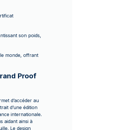
tificat
ntissant son poids,
 le monde, offrant
rrand Proof
rmet d’accéder au
rait d’une édition
ance internationale.
 aidant ainsi à
ille. Le design