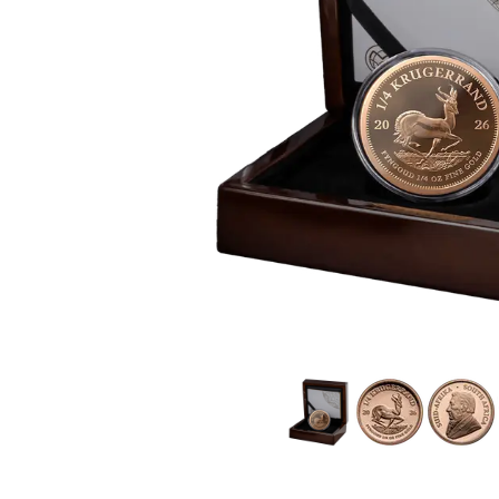
TVA
Parrainez vos
amis