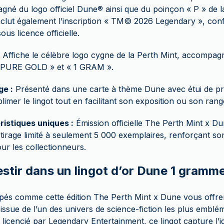
né du logo officiel Dune® ainsi que du poinçon « P » de l
nclut également l’inscription « TM© 2026 Legendary », conf
ous licence officielle.
Affiche le célèbre logo cygne de la Perth Mint, accompagn
PURE GOLD » et « 1 GRAM ».
ge :
Présenté dans une carte à thème Dune avec étui de pr
limer le lingot tout en facilitant son exposition ou son ran
ristiques uniques :
Émission officielle The Perth Mint x Du
tirage limité à seulement 5 000 exemplaires, renforçant son
our les collectionneurs.
estir dans un lingot d’or Dune 1 gramm
appés comme cette édition The Perth Mint x Dune vous offren
ssue de l’un des univers de science-fiction les plus emblé
 licencié par Legendary Entertainment, ce lingot capture l’ide