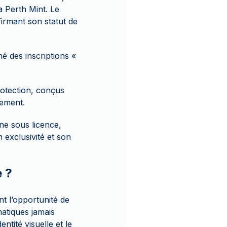
a Perth Mint. Le
irmant son statut de
é des inscriptions «
otection, conçus
gement.
ne sous licence,
 exclusivité et son
e ?
t l’opportunité de
matiques jamais
ntité visuelle et le