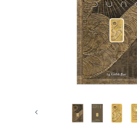
TVA
Parrainez vos
amis