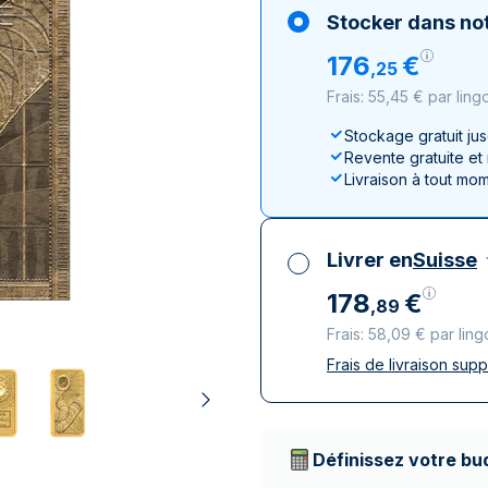
100 grammes
15 kg
Lunar
Maple Leaf
Monn
Mon
Stocker dans not
250 grammes
Maple Leaf
Panda
176
€
,
25
1 kg
Napoléon
Philharmonique
Frais: 55,45 € par lingo
Panda
Philharmonique
Stockage gratuit ju
Revente gratuite et
Souverain
Livraison à tout mo
Vreneli
Livrer en
Suisse
178
€
,
89
Frais: 58,09 € par ling
Frais de livraison sup
Toutes taxes compr
Livraison assurée et
Prestataires de livr
Définissez votre bu