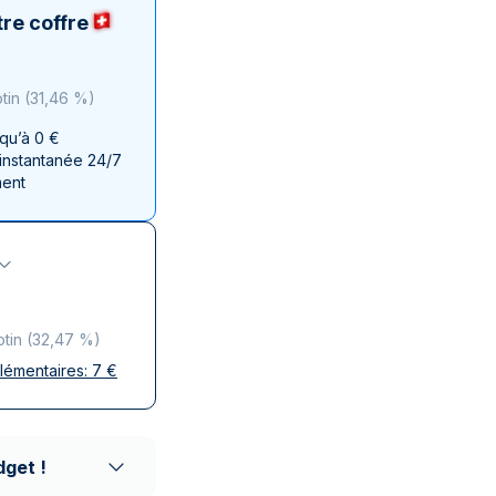
aie d'État italienne
naie d'État italienne
re coffre
tin
(
31,46 %
)
squ’à 0 €
 instantanée 24/7
ment
otin
(
32,47 %
)
plémentaires:
7
€
ises
 discrète
aison réputés
dget !