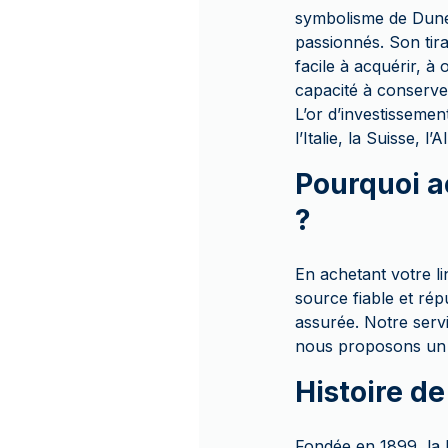
symbolisme de Dune, 
passionnés. Son tira
facile à acquérir, à
capacité à conserver
L’or d’investisseme
l’Italie, la Suisse, 
Pourquoi a
?
En achetant votre l
source fiable et ré
assurée. Notre servi
nous proposons un p
Histoire de
Fondée en 1899, la 