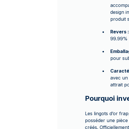
accompag
design i
produit s
Revers :
99.99% 
Emballa
pour sub
Caracté
avec un 
attrait p
Pourquoi inv
Les lingots d’or fr
posséder une pièce i
créés. Officiellement