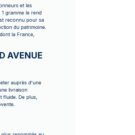
onneurs et les
de 1 gramme le rend
 est reconnu pour sa
ection du patrimoine.
dont la France,
OLD AVENUE
heter auprès d'une
ne livraison
 fluide. De plus,
evente.
es plus renommés au