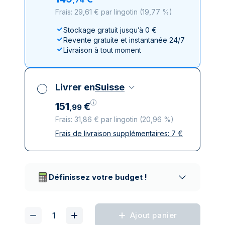
Frais: 29,61 € par lingotin
(
19,77 %
)
Stockage gratuit jusqu’à 0 €
Revente gratuite et instantanée 24/7
Livraison à tout moment
Livrer en
Suisse
151
€
,
99
Frais: 31,86 € par lingotin
(
20,96 %
)
Frais de livraison supplémentaires:
7
€
Toutes taxes comprises
Livraison assurée et discrète
Prestataires de livraison réputés
Définissez votre budget !
Ajout panier