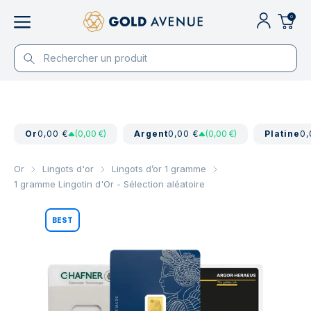
0
Or
0,00 €
(0,00 €)
Argent
0,00 €
(0,00 €)
Platine
0,
Or
Lingots d'or
Lingots d’or 1 gramme
1 gramme Lingotin d'Or - Sélection aléatoire
BEST