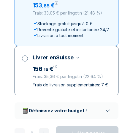
153
€
,
85
Frais: 33,05 € par lingotin
(
21,48 %
)
Stockage gratuit jusqu’à 0 €
Revente gratuite et instantanée 24/7
Livraison à tout moment
Livrer en
Suisse
156
€
,
16
Frais: 35,36 € par lingotin
(
22,64 %
)
Frais de livraison supplémentaires:
7
€
Toutes taxes comprises
Livraison assurée et discrète
Prestataires de livraison réputés
Définissez votre budget !