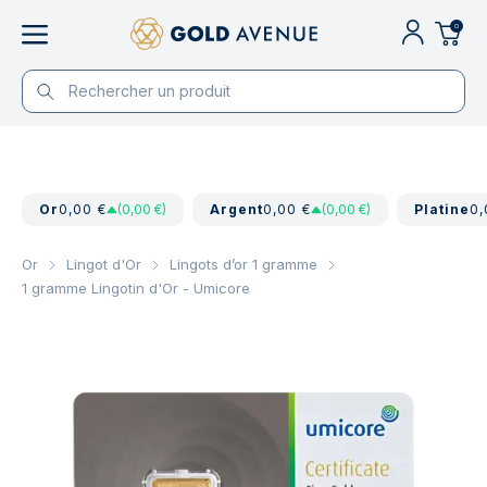
0
Or
0,00 €
(0,00 €)
Argent
0,00 €
(0,00 €)
Platine
0,
Or
Lingot d'Or
Lingots d’or 1 gramme
1 gramme Lingotin d'Or - Umicore