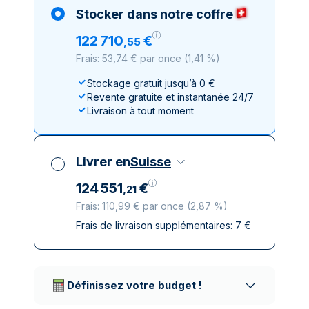
Stocker dans notre coffre
122
710
€
,
55
Frais: 53,74 € par once
(
1,41 %
)
Stockage gratuit jusqu’à 0 €
Revente gratuite et instantanée 24/7
Livraison à tout moment
Livrer en
Suisse
124
551
€
,
21
Frais: 110,99 € par once
(
2,87 %
)
Frais de livraison supplémentaires:
7
€
Toutes taxes comprises
Livraison assurée et discrète
Prestataires de livraison réputés
Définissez votre budget !