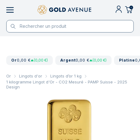
0
Or
0,00 €
(0,00 €)
Argent
0,00 €
(0,00 €)
Platine
0,
Or
Lingots d'or
Lingots d’or 1 kg
1 kilogramme Lingot d'Or - CO2 Mesuré - PAMP Suisse - 2025
Design