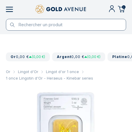
0
Or
0,00 €
(0,00 €)
Argent
0,00 €
(0,00 €)
Platine
0,
Or
Lingot d'Or
Lingot d'or 1 once
1 once Lingotin d'Or - Heraeus - Kinebar series