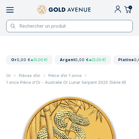
0
Or
0,00 €
(0,00 €)
Argent
0,00 €
(0,00 €)
Platine
0,
Or
Pièces d’or
Pièce d’or 1 once
1 once Pièce d'Or - Australie Or Lunar Serpent 2025 (Série III)