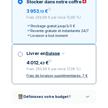
Stocker dans notre coffre
3
953
€
,
13
Frais: 224,69 € par once
(
5,68 %
)
Stockage gratuit jusqu’à 0 €
Revente gratuite et instantanée 24/7
Livraison à tout moment
Livrer en
Suisse
4
012
€
,
43
Frais: 283,99 € par once
(
7,08 %
)
Frais de livraison supplémentaires:
7
€
Toutes taxes comprises
Livraison assurée et discrète
Prestataires de livraison réputés
Définissez votre budget !