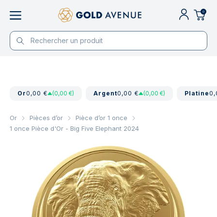
0
Or
0,00 €
(0,00 €)
Argent
0,00 €
(0,00 €)
Platine
0,
Or
Pièces d’or
Pièce d’or 1 once
1 once Pièce d'Or - Big Five Elephant 2024