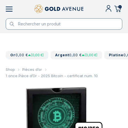
0
Or
0,00 €
(0,00 €)
Argent
0,00 €
(0,00 €)
Platine
0,
Shop
Pièces d’or
1 once Pièce d’Or - 2025 Bitcoin - certificat num. 10