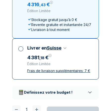
4
316
€
,
43
Édition Limitée
Stockage gratuit jusqu’à 0 €
Revente gratuite et instantanée 24/7
Livraison à tout moment
Livrer en
Suisse
4
381
€
,
18
Édition Limitée
Frais de livraison supplémentaires:
7
€
Toutes taxes comprises
Livraison assurée et discrète
Prestataires de livraison réputés
Définissez votre budget !