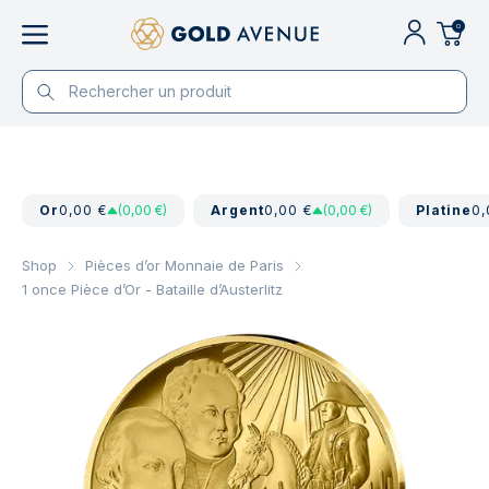
0
Or
0,00 €
(0,00 €)
Argent
0,00 €
(0,00 €)
Platine
0,
Shop
Pièces d’or Monnaie de Paris
1 once Pièce d’Or - Bataille d’Austerlitz