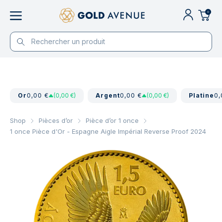
0
Or
0,00 €
(0,00 €)
Argent
0,00 €
(0,00 €)
Platine
0,
Shop
Pièces d’or
Pièce d’or 1 once
1 once Pièce d'Or - Espagne Aigle Impérial Reverse Proof 2024