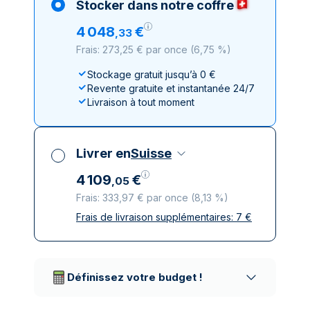
Stocker dans notre coffre
4
048
€
,
33
Frais: 273,25 € par once
(
6,75 %
)
Stockage gratuit jusqu’à 0 €
Revente gratuite et instantanée 24/7
Livraison à tout moment
Livrer en
Suisse
4
109
€
,
05
Frais: 333,97 € par once
(
8,13 %
)
Frais de livraison supplémentaires:
7
€
Toutes taxes comprises
Livraison assurée et discrète
Prestataires de livraison réputés
Définissez votre budget !